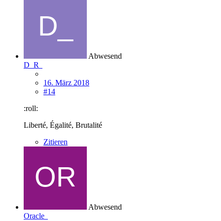
Abwesend
D_R
16. März 2018
#14
:roll:
Liberté, Égalité, Brutalité
Zitieren
Abwesend
Oracle