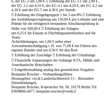
€, der EG 2 um 2,90 €  Erhöhung der EG 3.1 um 2,90 € ,
der EG 3.2 um 4,10 €, der EG 4.1 um 4,20 €, der EG 4.2 um
4,30 € und der EG 5 um 4,30 € pro Stunde
 Erhöhung der Entgeltgruppen 1 bis 3 um 8%  Erhöhung
der Ausbildungsvergütung um 150,00 € pro Lehrjahr und eine
Prämie für die erfolgreich bestandene Abschlussprüfung in
Höhe von 500,00 €  Erhöhung der Zulagen
um 0,25 € für Einsatz in Flüchtlingsunterkünften und für
Team-
/Schichtleitungen, um 1,00 € nebst einer
Auwandsentschädigung i. H. von 75,00 € bei Führen des
eigenen Hundes und um 0,50 € für den Rest
 Erhöhung der Zuschläge  Erhöhung der Urlaubstage
 Finanzielle Anpassungen der Anhänge KTA, Militär und
Amerikanische Botschaften
 Entgeltfortzahlung analog den gesetzlichen Vorgaben
Benjamin Roscher – Verhandlungsführer
Herausgeber: ver.di Landesfachbereich 13 – Besondere
Dienstleistungen,
Benjamin Roscher, Köpenicker Str. 30, 10179 Berlin Tel:
030/8866-4477, benjamin.roscher@verdi.d